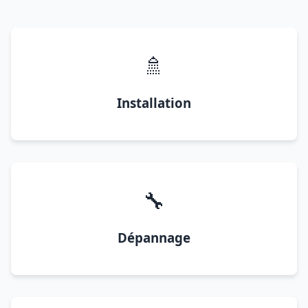
🚿
Installation
🔧
Dépannage