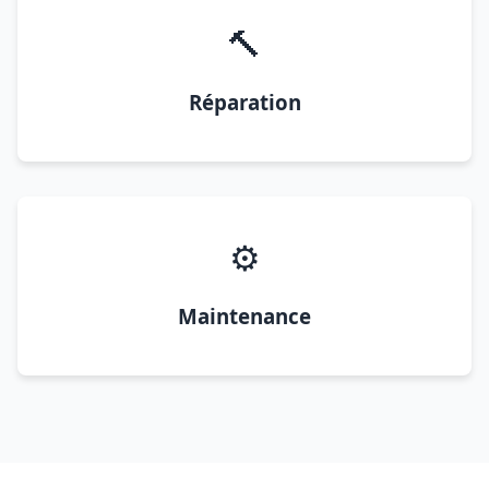
🔨
Réparation
⚙️
Maintenance