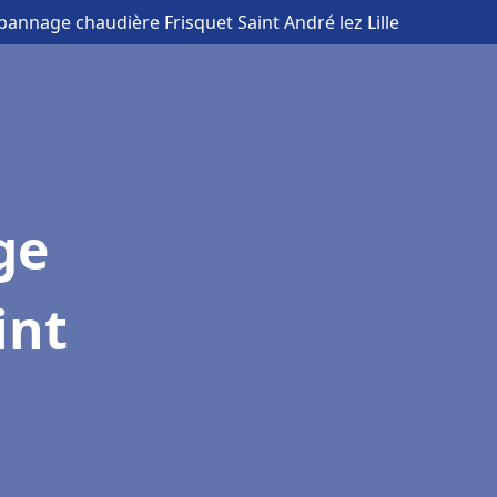
épannage chaudière Frisquet Saint André lez Lille
ge
int