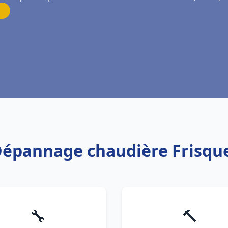
 Dépannage chaudière Frisquet
🔧
🔨