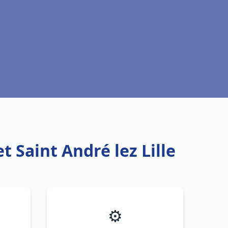
 Saint André lez Lille
⚙️