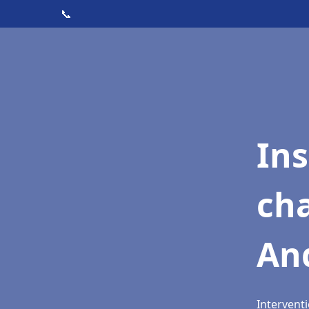
📞
In
cha
And
Interventi