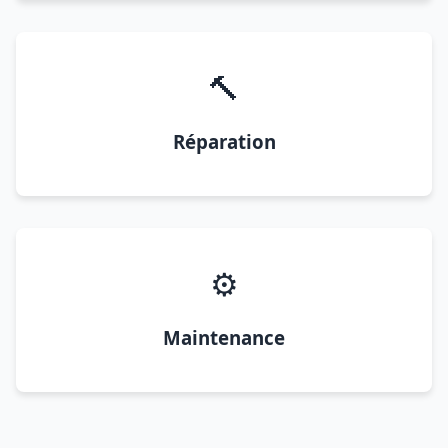
🔨
Réparation
⚙️
Maintenance