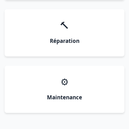
🔨
Réparation
⚙️
Maintenance