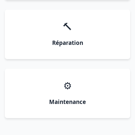
🔨
Réparation
⚙️
Maintenance