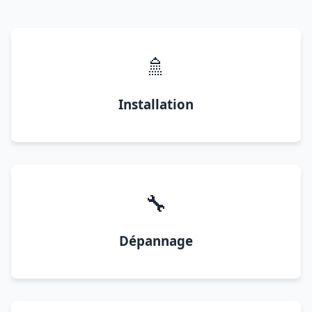
🚿
Installation
🔧
Dépannage