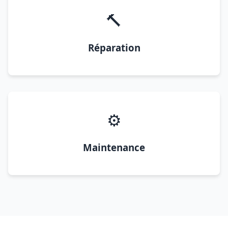
🔨
Réparation
⚙️
Maintenance