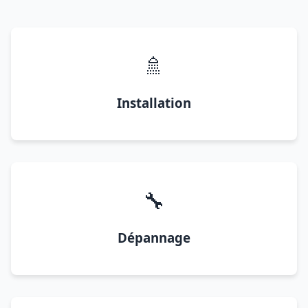
🚿
Installation
🔧
Dépannage