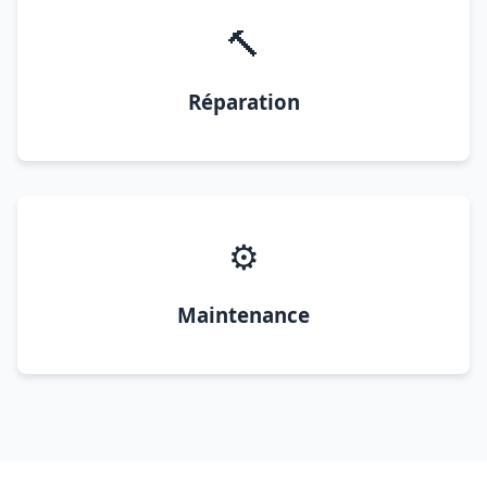
🔨
Réparation
⚙️
Maintenance