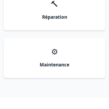
🔨
Réparation
⚙️
Maintenance