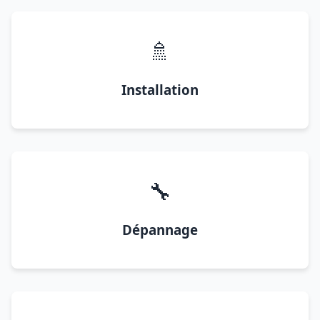
🚿
Installation
🔧
Dépannage