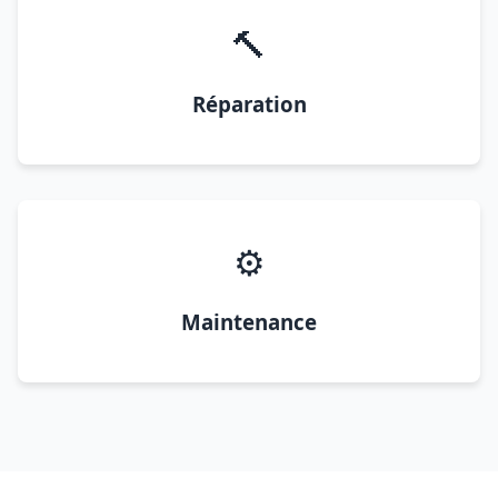
🔨
Réparation
⚙️
Maintenance