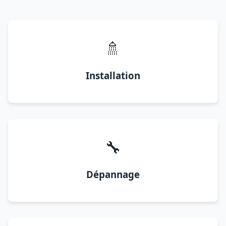
🚿
Installation
🔧
Dépannage