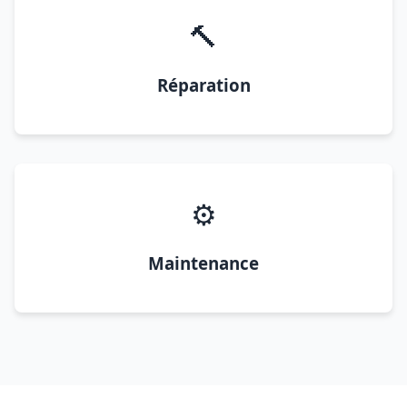
🔨
Réparation
⚙️
Maintenance