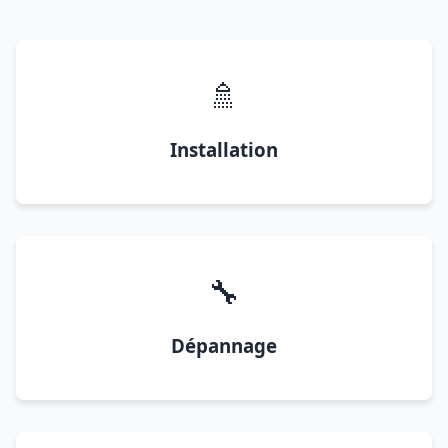
🚿
Installation
🔧
Dépannage