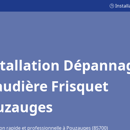
🕒 Insta
stallation Dépanna
udière Frisquet
uzauges
ion rapide et professionnelle à Pouzauges (85700)