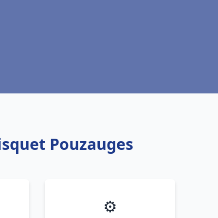
risquet Pouzauges
⚙️