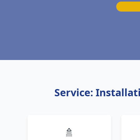
Service: Install
🚿