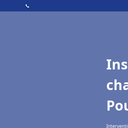
📞
In
cha
Po
Intervent