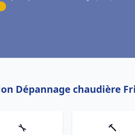
ation Dépannage chaudière F
🔧
🔨