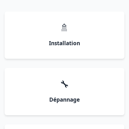
🚿
Installation
🔧
Dépannage