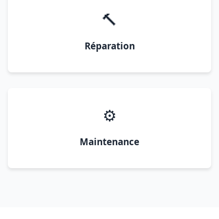
🔨
Réparation
⚙️
Maintenance