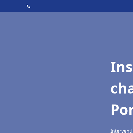
📞
In
cha
Po
Interventi