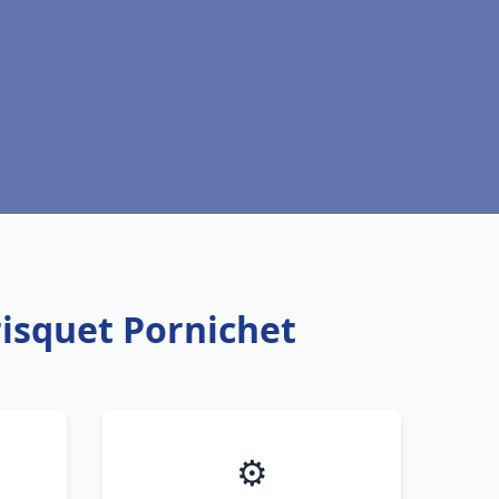
risquet Pornichet
⚙️