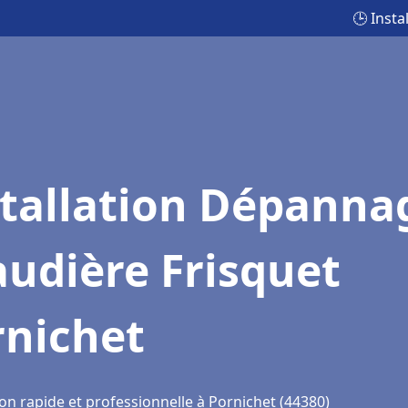
🕒 Inst
stallation Dépanna
udière Frisquet
rnichet
on rapide et professionnelle à Pornichet (44380)