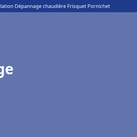
allation Dépannage chaudière Frisquet Pornichet
ge