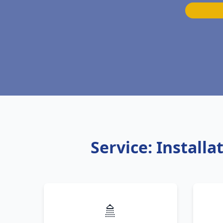
Service: Install
🚿