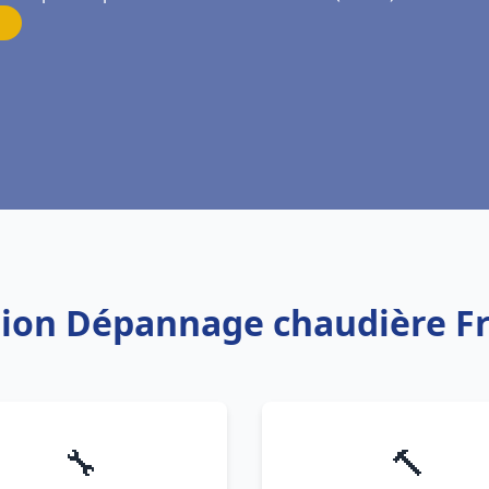
ation Dépannage chaudière F
🔧
🔨