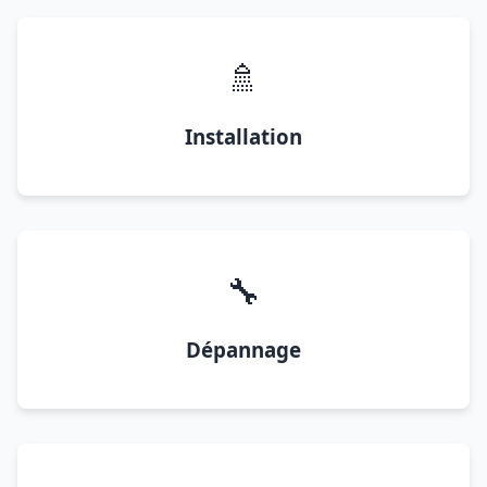
🚿
Installation
🔧
Dépannage