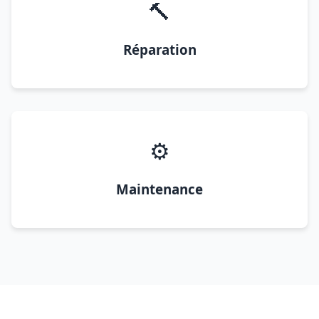
🔨
Réparation
⚙️
Maintenance