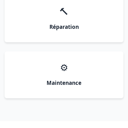
🔨
Réparation
⚙️
Maintenance