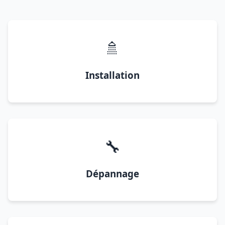
🚿
Installation
🔧
Dépannage