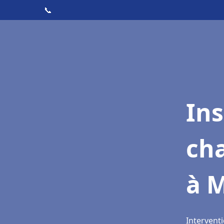
📞
In
cha
à 
Intervent