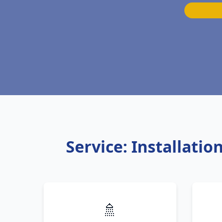
Service: Installat
🚿