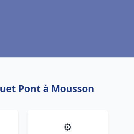
quet Pont à Mousson
⚙️