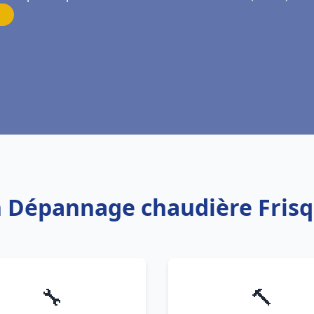
ion Dépannage chaudière Fris
🔧
🔨