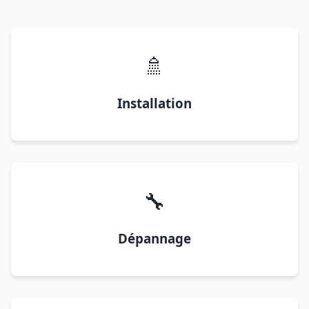
🚿
Installation
🔧
Dépannage