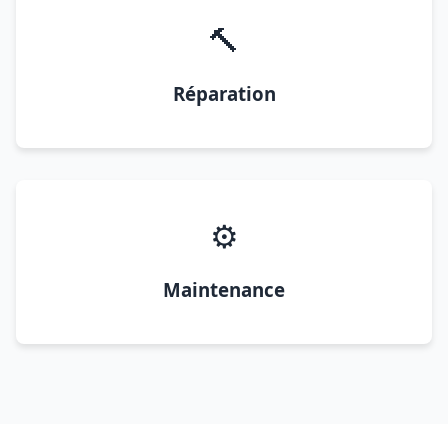
🔨
Réparation
⚙️
Maintenance