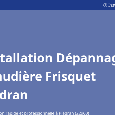
🕒 In
stallation Dépanna
udière Frisquet
édran
on rapide et professionnelle à Plédran (22960)