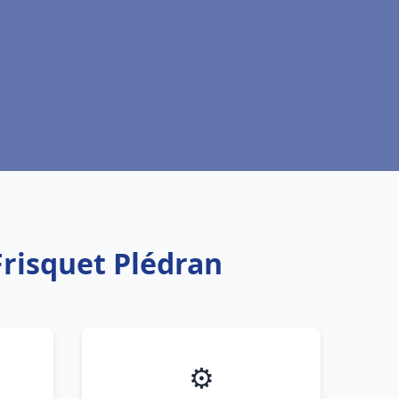
Frisquet Plédran
⚙️