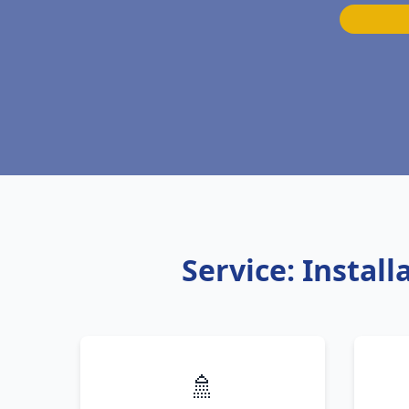
Service: Instal
🚿