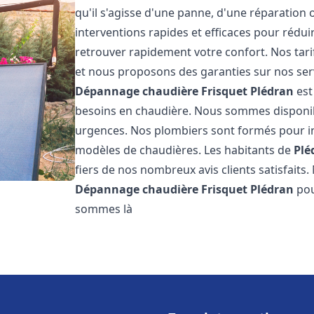
qu'il s'agisse d'une panne, d'une réparation 
interventions rapides et efficaces pour rédui
retrouver rapidement votre confort. Nos tari
et nous proposons des garanties sur nos ser
Dépannage chaudière Frisquet
Plédran
est
besoins en chaudière. Nous sommes disponib
urgences. Nos plombiers sont formés pour in
modèles de chaudières. Les habitants de
Plé
fiers de nos nombreux avis clients satisfaits.
Dépannage chaudière Frisquet
Plédran
pou
sommes là