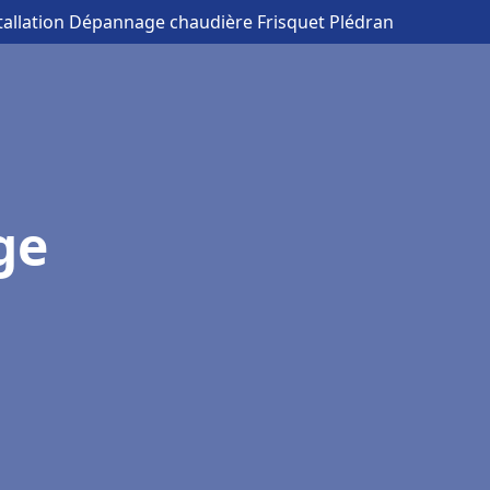
stallation Dépannage chaudière Frisquet Plédran
ge