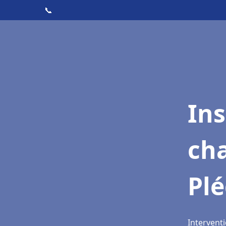
📞
In
cha
Pl
Interventi