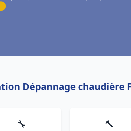
lation Dépannage chaudière 
🔧
🔨