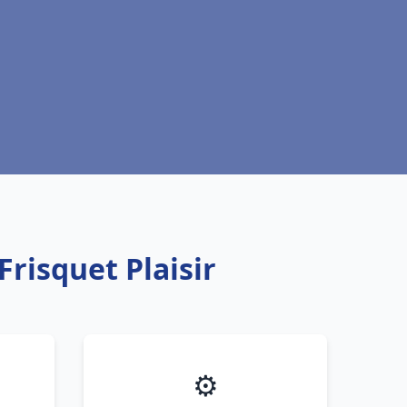
risquet Plaisir
⚙️