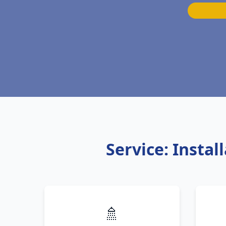
Service: Insta
🚿