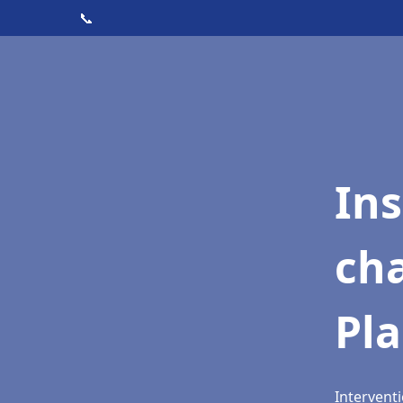
📞
In
cha
Pla
Interventi