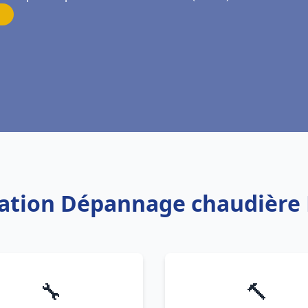
llation Dépannage chaudière F
🔧
🔨