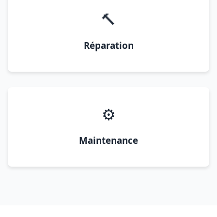
🔨
Réparation
⚙️
Maintenance