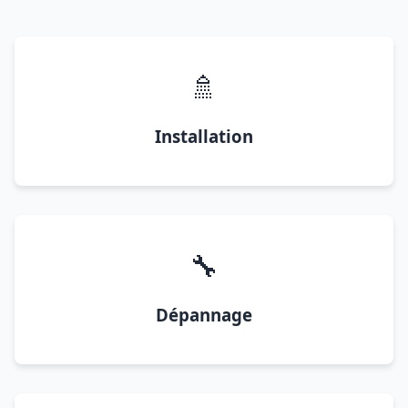
🚿
Installation
🔧
Dépannage