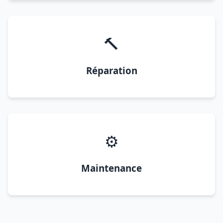
🔨
Réparation
⚙️
Maintenance