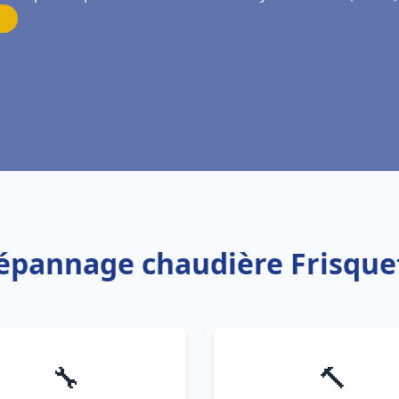
Dépannage chaudière Frisque
🔧
🔨