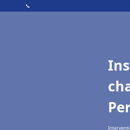
📞
In
cha
Per
Interventi