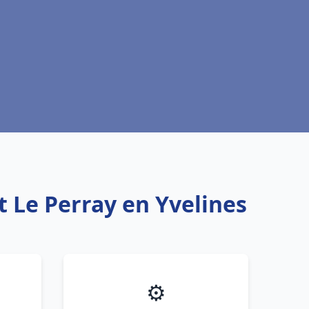
t Le Perray en Yvelines
⚙️