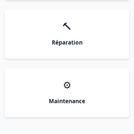
🔨
Réparation
⚙️
Maintenance