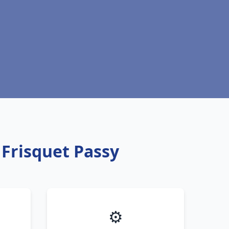
 Frisquet Passy
⚙️