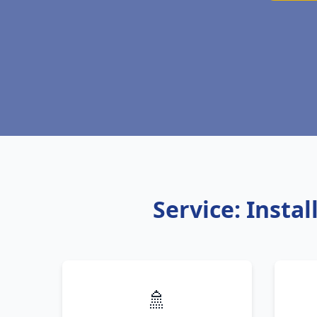
Service: Insta
🚿