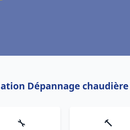
llation Dépannage chaudière
🔧
🔨