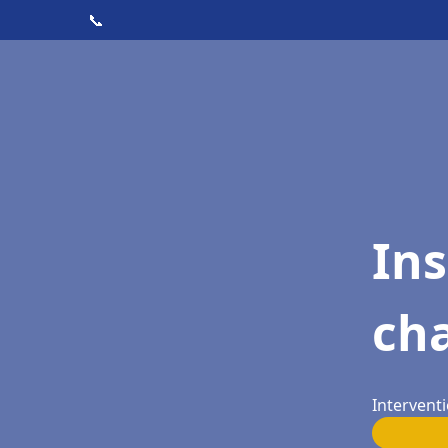
📞
In
cha
Interventi