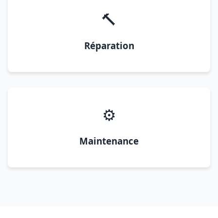
🔨
Réparation
⚙️
Maintenance