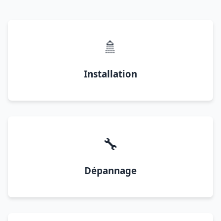
🚿
Installation
🔧
Dépannage