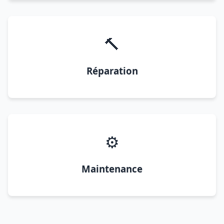
🔨
Réparation
⚙️
Maintenance