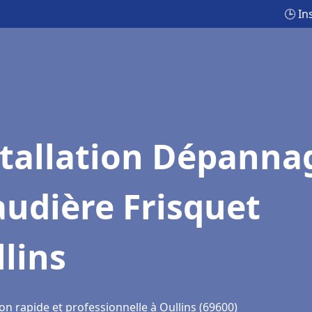
🕒 In
stallation Dépanna
udière Frisquet
lins
on rapide et professionnelle à Oullins (69600)