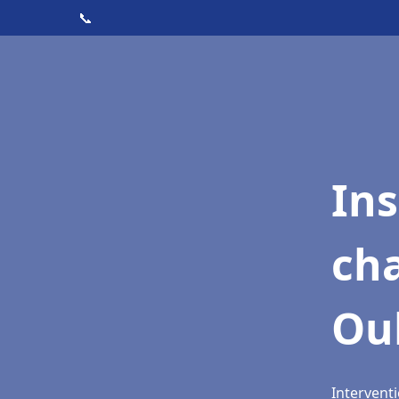
📞
In
cha
Oul
Interventi