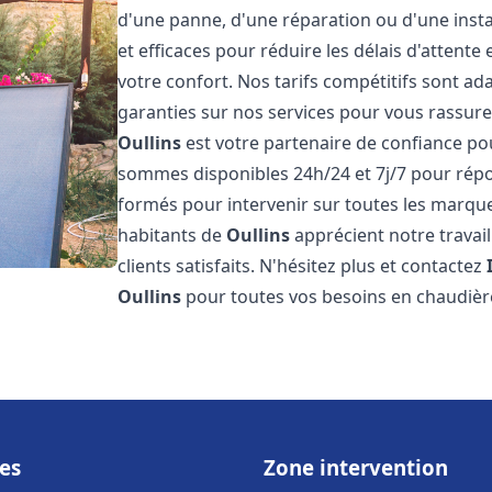
d'une panne, d'une réparation ou d'une insta
et efficaces pour réduire les délais d'attent
votre confort. Nos tarifs compétitifs sont a
garanties sur nos services pour vous rassure
Oullins
est votre partenaire de confiance po
sommes disponibles 24h/24 et 7j/7 pour rép
formés pour intervenir sur toutes les marque
habitants de
Oullins
apprécient notre travai
clients satisfaits. N'hésitez plus et contactez
Oullins
pour toutes vos besoins en chaudiè
es
Zone intervention