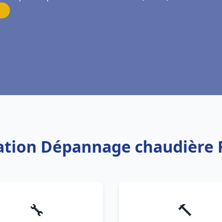
lation Dépannage chaudière 
🔧
🔨