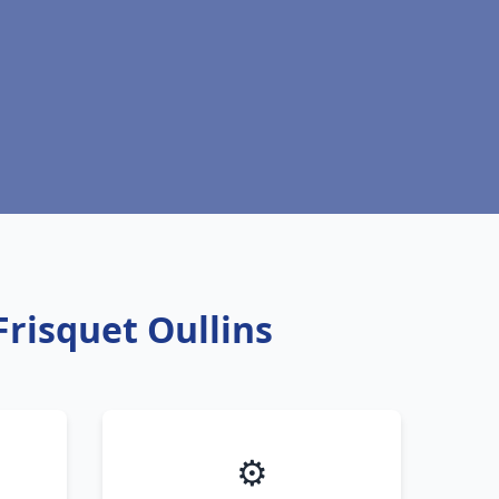
Frisquet Oullins
⚙️