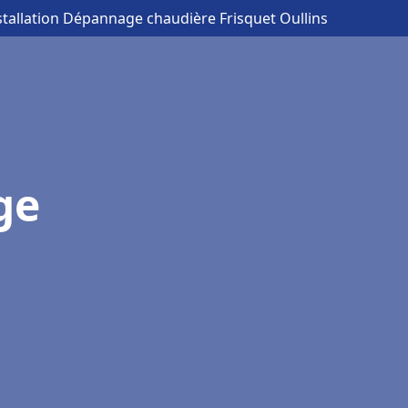
stallation Dépannage chaudière Frisquet Oullins
ge