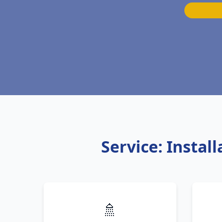
Service: Instal
🚿