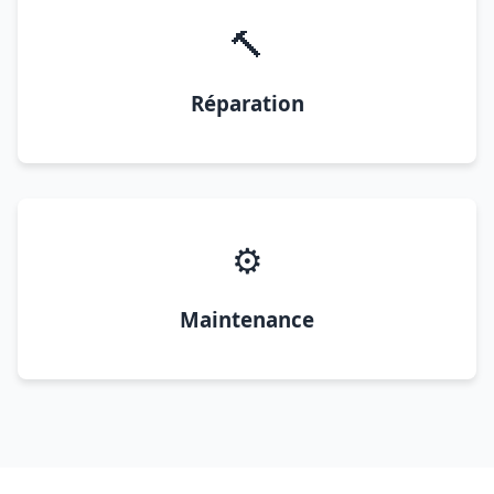
🔨
Réparation
⚙️
Maintenance