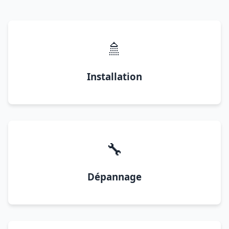
🚿
Installation
🔧
Dépannage