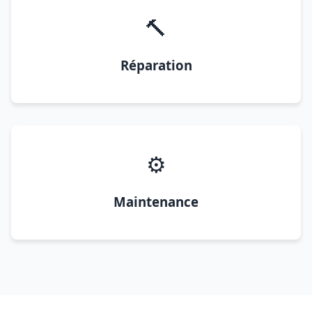
🔨
Réparation
⚙️
Maintenance