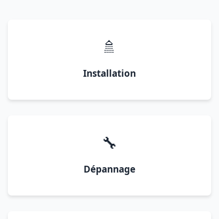
🚿
Installation
🔧
Dépannage