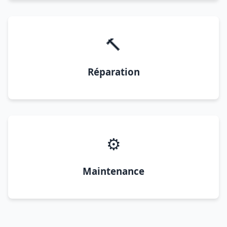
🔨
Réparation
⚙️
Maintenance