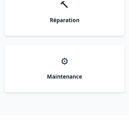
🔨
Réparation
⚙️
Maintenance