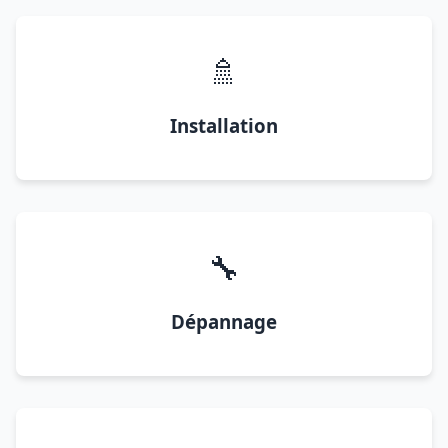
🚿
Installation
🔧
Dépannage