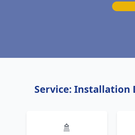
Service: Installatio
🚿