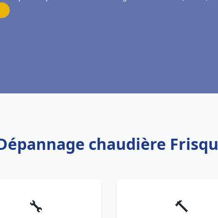
n Dépannage chaudière Fris
🔧
🔨