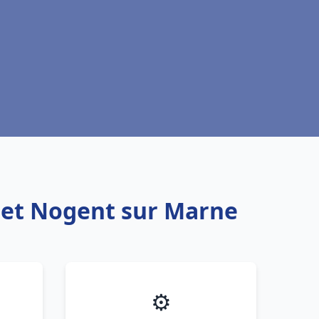
quet Nogent sur Marne
⚙️