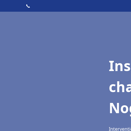
📞
In
cha
No
Intervent