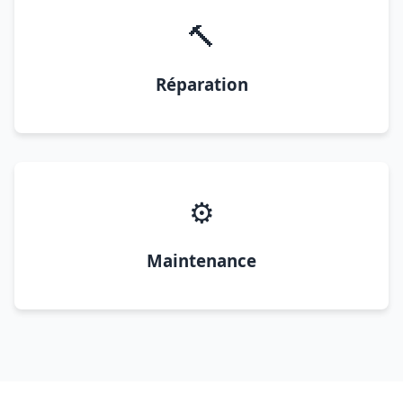
🔨
Réparation
⚙️
Maintenance