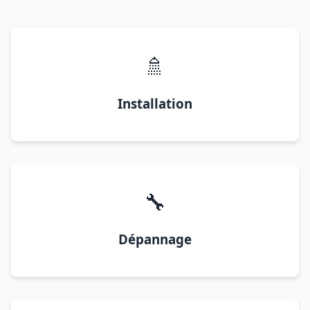
🚿
Installation
🔧
Dépannage