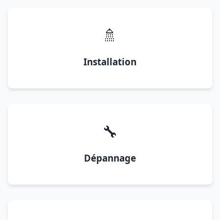
🚿
Installation
🔧
Dépannage