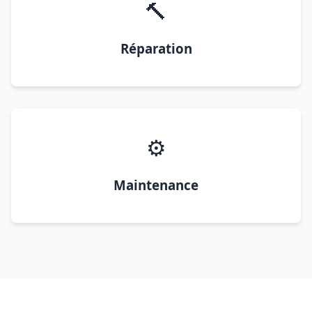
🔨
Réparation
⚙️
Maintenance