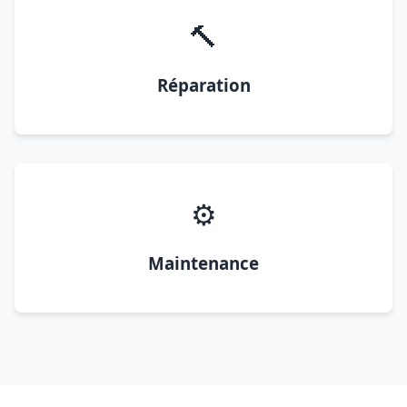
🔨
Réparation
⚙️
Maintenance