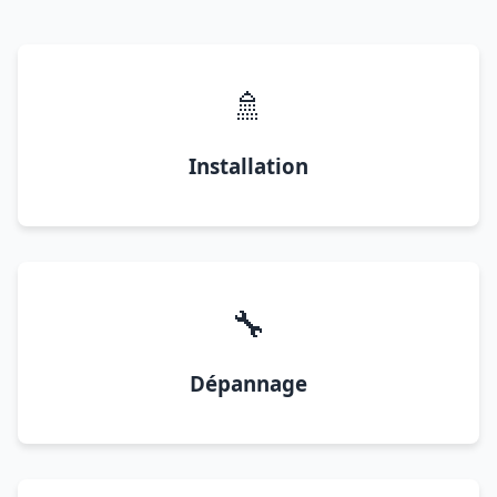
🚿
Installation
🔧
Dépannage