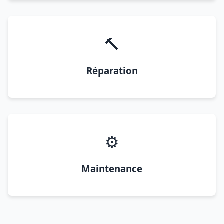
🔨
Réparation
⚙️
Maintenance