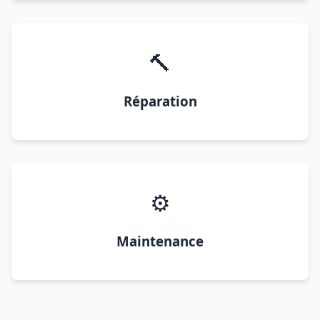
🔨
Réparation
⚙️
Maintenance