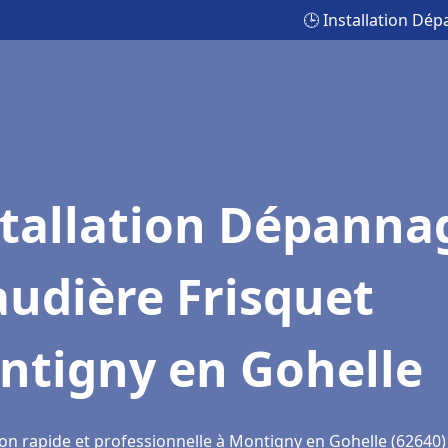
🕒 Installation Dé
stallation Dépanna
udière Frisquet
ntigny en Gohelle
ion rapide et professionnelle à Montigny en Gohelle (62640)