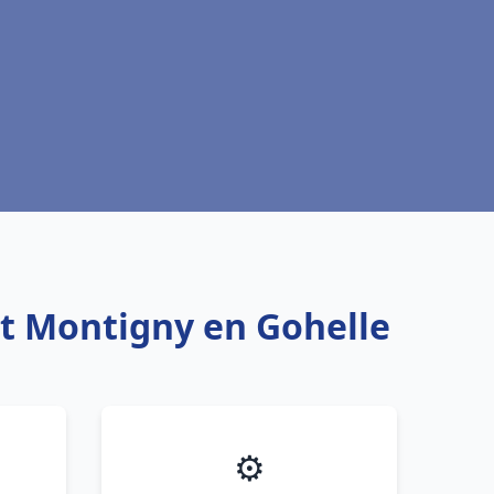
et Montigny en Gohelle
⚙️