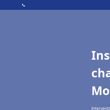
📞
In
cha
Mo
Intervent