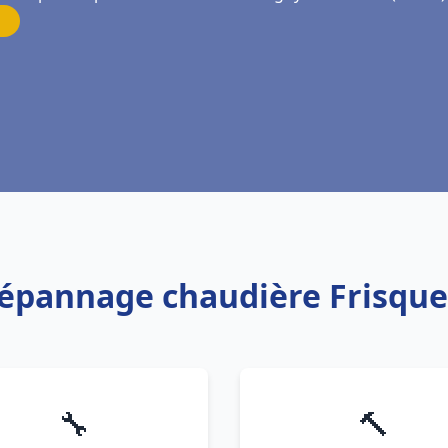
 Dépannage chaudière Frisqu
🔧
🔨