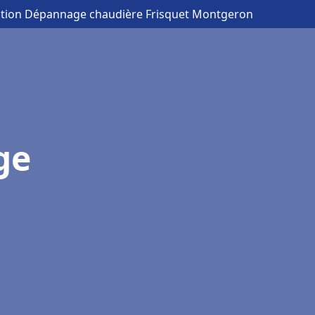
lation Dépannage chaudière Frisquet Montgeron
ge