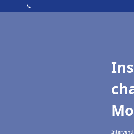
📞
In
cha
Mo
Intervent