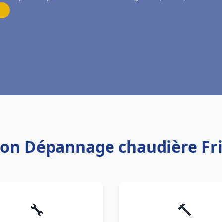
ation Dépannage chaudière F
🔧
🔨