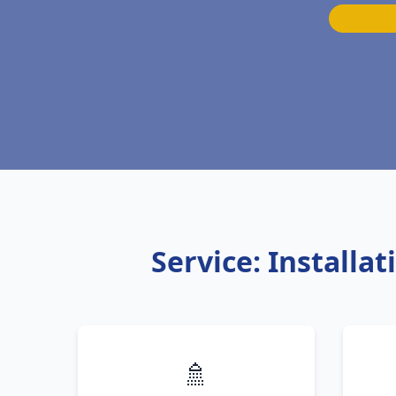
Service: Install
🚿