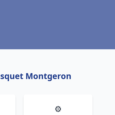
risquet Montgeron
⚙️