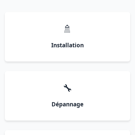
🚿
Installation
🔧
Dépannage