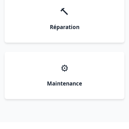
🔨
Réparation
⚙️
Maintenance