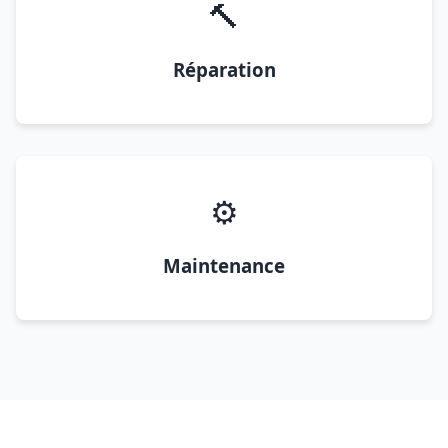
🔨
Réparation
⚙️
Maintenance