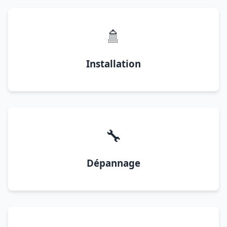
🚿
Installation
🔧
Dépannage