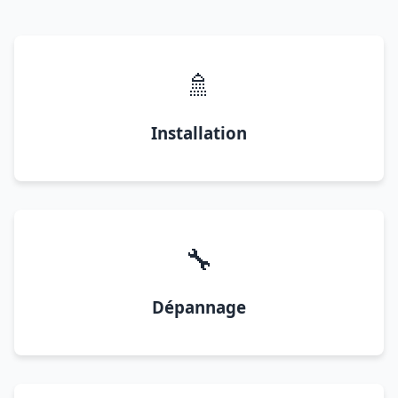
🚿
Installation
🔧
Dépannage