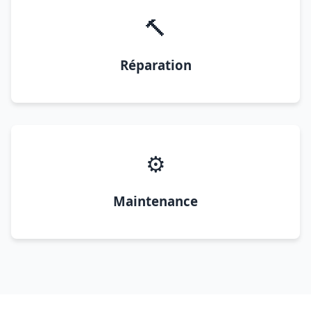
🔨
Réparation
⚙️
Maintenance