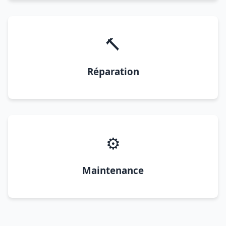
🔨
Réparation
⚙️
Maintenance