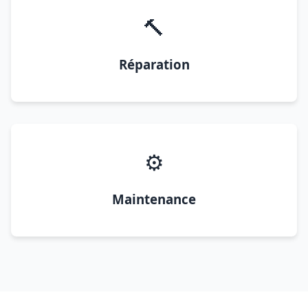
🔨
Réparation
⚙️
Maintenance