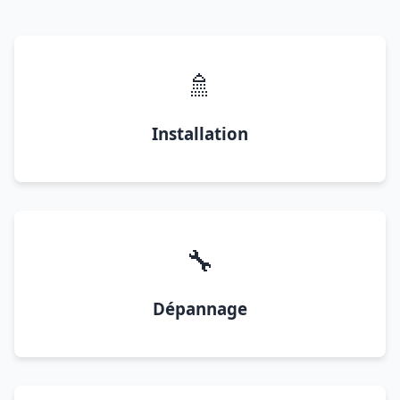
🚿
Installation
🔧
Dépannage