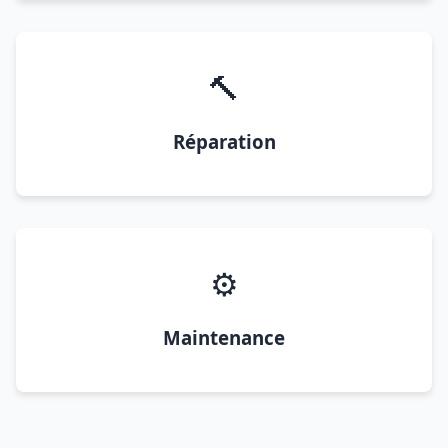
🔨
Réparation
⚙️
Maintenance