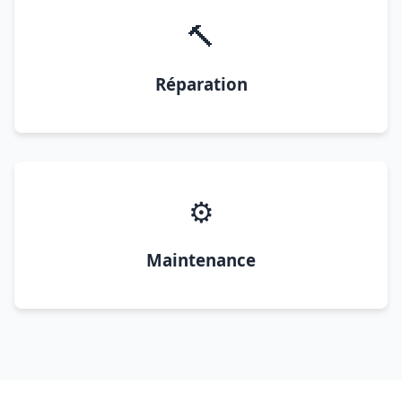
🔨
Réparation
⚙️
Maintenance