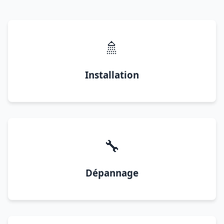
🚿
Installation
🔧
Dépannage