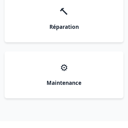
🔨
Réparation
⚙️
Maintenance