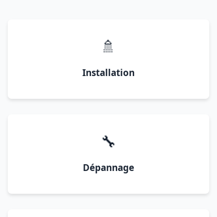
🚿
Installation
🔧
Dépannage