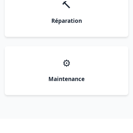
🔨
Réparation
⚙️
Maintenance