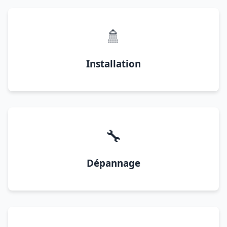
🚿
Installation
🔧
Dépannage