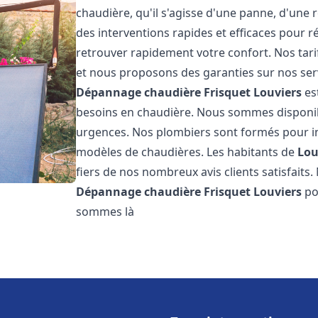
chaudière, qu'il s'agisse d'une panne, d'une 
des interventions rapides et efficaces pour r
retrouver rapidement votre confort. Nos tari
et nous proposons des garanties sur nos ser
Dépannage chaudière Frisquet
Louviers
es
besoins en chaudière. Nous sommes disponib
urgences. Nos plombiers sont formés pour in
modèles de chaudières. Les habitants de
Lou
fiers de nos nombreux avis clients satisfaits.
Dépannage chaudière Frisquet
Louviers
po
sommes là