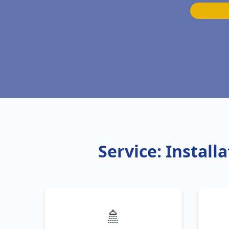
Service: Instal
🚿