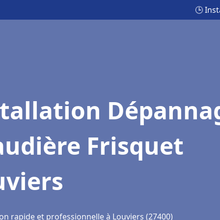
🕒 Ins
stallation Dépanna
udière Frisquet
uviers
on rapide et professionnelle à Louviers (27400)