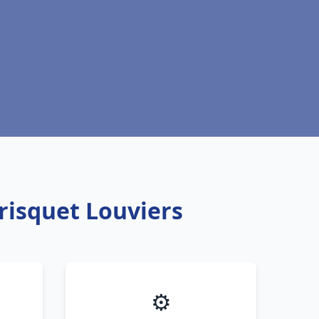
risquet Louviers
⚙️