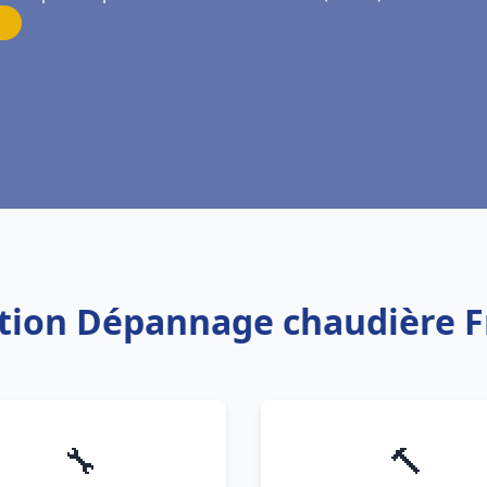
lation Dépannage chaudière F
🔧
🔨