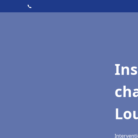
📞
In
cha
Lo
Interventi