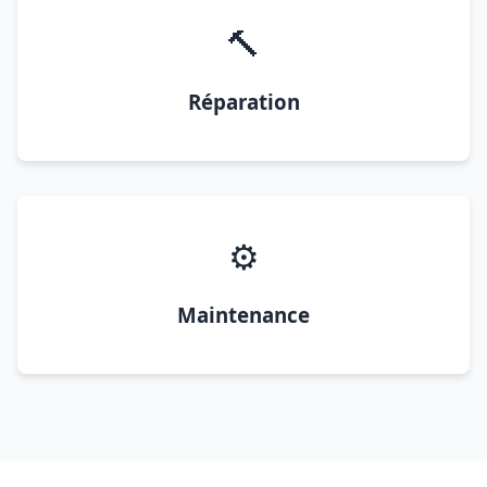
🔨
Réparation
⚙️
Maintenance