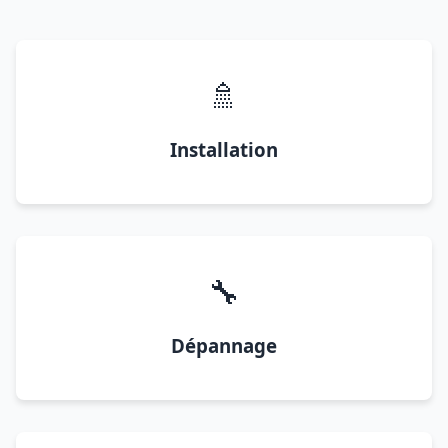
🚿
Installation
🔧
Dépannage